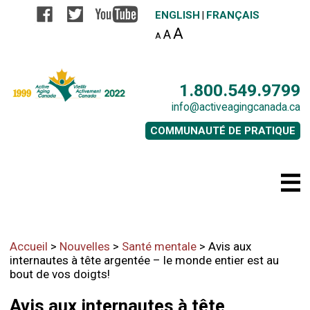
ENGLISH
FRANÇAIS
|
A
A
A
1.800.549.9799
info@activeagingcanada.ca
COMMUNAUTÉ DE PRATIQUE
Accueil
>
Nouvelles
>
Santé mentale
>
Avis aux
internautes à tête argentée – le monde entier est au
bout de vos doigts!
Avis aux internautes à tête